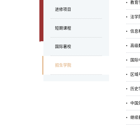
教育
进修项目
法学
短期课程
信息
高级
国际暑校
国际
招生学院
区域
历史
中国
继续