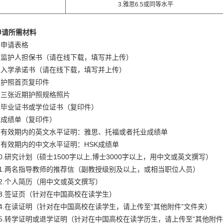
3.雅思6.5或同等水平
申请所需材料
.申请表格
2.监护人担保书（请在线下载，填写并上传）
3.入学承诺书（请在线下载，填写并上传）
4.护照首页复印件
5.三张近期护照规格照片
6.毕业证书或学位证书（复印件）
7.成绩单（复印件）
8.有效期内的英文水平证明：雅思、托福或者托业成绩单
9.有效期内的中文水平证明：HSK成绩单
10.研究计划（硕士1500字以上,博士3000字以上，用中文或英文撰写）
11.两名指导教师的推荐信（副教授级别及以上，或相当职位人员）
12.个人简历（用中文或英文撰写）
13.签证页（针对在中国高校在读学生）
14.在读证明（针对在中国高校在读学生，请上传至“其他附件”文件夹）
15.转学证明或退学证明（针对在中国高校在读学历生，请上传至“其他附件