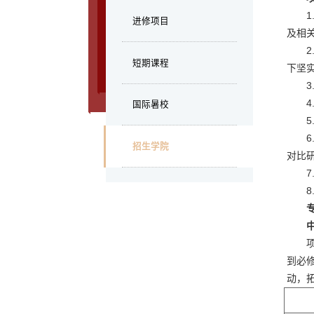
进修项目
及相
短期课程
下坚
国际暑校
招生学院
对比
到必
动，