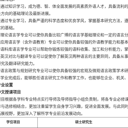
1.通过知识学习，成为德、智、体全面发展的高素质外语人才，具备流利
关方向的基础理论及最新进展。
2.通过专业学习，具备严谨的科学态度和优良学风，掌握基本研究方法，
实的基础。
3.理论语言学专业可以使你具备比较广博的语言学基础理论和一定的语言
4.应用语言学（含外语教育）专业可以使你具备较强的外语教学能力和基
5.语料库语言学专业可以帮助你锻炼较强的语料收集、加工和分析能力，
6.英汉对比与翻译专业可以促使你了解英汉两种语言的主要异同，具备从
研究及翻译研究能力。
7.语言政策与规划研究专业可以使你具备较强的宏观及微观语言政策学术
8.学业完成后，能够胜任语言研究工作和教学工作，也能够在企业、机关
专业设置
中文授课项目
项目根据各学科专业特点实行导师及导师指导小组负责制，将各专业必修
修与选修相结合，更加注重留学生自身学习兴趣，促进全面发展。与此同
拓展视野，更加深入了解所学专业前沿发展动向。
学位项目
硕士研究生