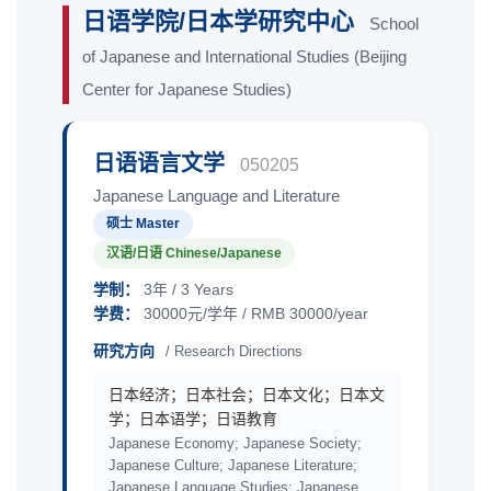
日语学院/日本学研究中心
School
of Japanese and International Studies (Beijing
Center for Japanese Studies)
日语语言文学
050205
Japanese Language and Literature
硕士 Master
汉语/日语 Chinese/Japanese
学制：
3年 / 3 Years
学费：
30000元/学年 / RMB 30000/year
研究方向
/ Research Directions
日本经济；日本社会；日本文化；日本文
学；日本语学；日语教育
Japanese Economy; Japanese Society;
Japanese Culture; Japanese Literature;
Japanese Language Studies; Japanese