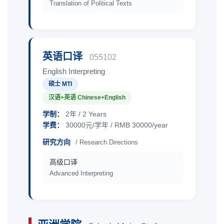
Translation of Political Texts
英语口译
055102
English Interpreting
硕士 MTI
汉语+英语 Chinese+English
学制：
2年 / 2 Years
学费：
30000元/学年 / RMB 30000/year
研究方向
/ Research Directions
高级口译
Advanced Interpreting