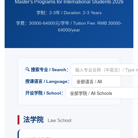
Master's Programs for International Students 2026
学制：2-3年 / Duration: 2-3 Years
学费：30000-64000元/学年 / Tuition Fee: RMB 30000-
64000/year
🔍 搜索专业 / Search：
授课语言 / Language：
开设学院 / School：
法学院
Law School