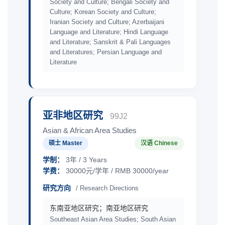
Society and Culture; Bengali Society and
Culture; Korean Society and Culture;
Iranian Society and Culture; Azerbaijani
Language and Literature; Hindi Language
and Literature; Sanskrit & Pali Languages
and Literatures; Persian Language and
Literature
亚非地区研究
99J2
Asian & African Area Studies
硕士 Master
汉语 Chinese
学制：
3年 / 3 Years
学费：
30000元/学年 / RMB 30000/year
研究方向
/ Research Directions
东南亚地区研究；南亚地区研究
Southeast Asian Area Studies; South Asian