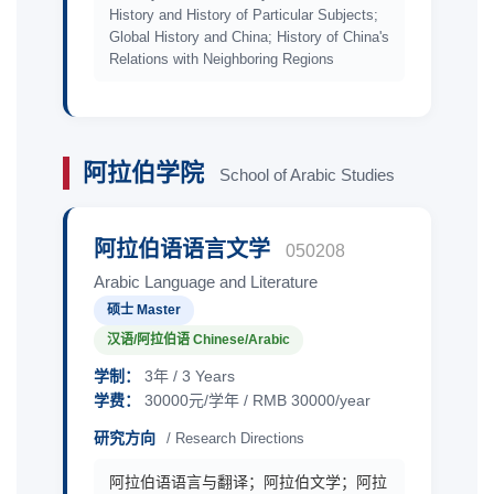
History and History of Particular Subjects;
Global History and China; History of China's
Relations with Neighboring Regions
阿拉伯学院
School of Arabic Studies
阿拉伯语语言文学
050208
Arabic Language and Literature
硕士 Master
汉语/阿拉伯语 Chinese/Arabic
学制：
3年 / 3 Years
学费：
30000元/学年 / RMB 30000/year
研究方向
/ Research Directions
阿拉伯语语言与翻译；阿拉伯文学；阿拉