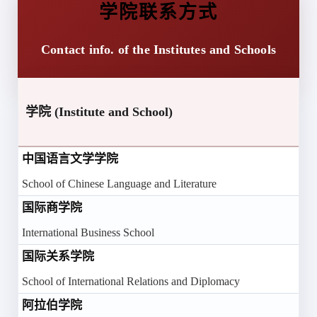
学院联系方式
Contact info. of the Institutes and Schools
学院 (Institute and School)
(
中国语言文学学院
+8
School of Chinese Language and Literature
国际商学院
+8
International Business School
国际关系学院
+8
School of International Relations and Diplomacy
阿拉伯学院