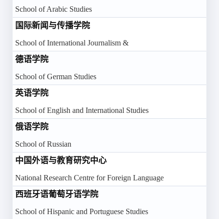
+8
School of Arabic Studies
国际新闻与传播学院
School of International Journalism &
德语学院
+8
School of German Studies
英语学院
+8
School of English and International Studies
俄语学院
+8
School of Russian
中国外语与教育研究中心
+8
National Research Centre for Foreign Language
西班牙语葡萄牙语学院
+8
School of Hispanic and Portuguese Studies