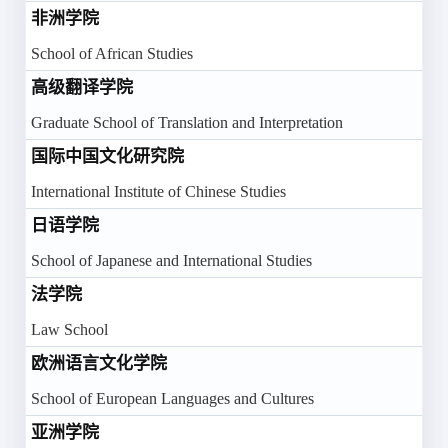
非洲学院
+8
School of African Studies
高级翻译学院
Graduate School of Translation and Interpretation
国际中国文化研究院
+8
International Institute of Chinese Studies
日语学院
+8
School of Japanese and International Studies
法学院
+8
Law School
欧洲语言文化学院
+8
School of European Languages and Cultures
亚洲学院